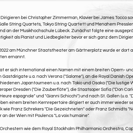
e Dirigieren bei Christopher Zimmerman, Klavier bei James Tocco 
Salle String Quartets, Tokyo String Quartett und Menahem Pressle
und an der Musikhochschule Lübeck. Zunächst folgte eine ausgepr
gkeit als Pianist und Liedbegleiter bevor er sich ganz dem Dirigi
022 am Münchner Staatstheater am Gärtnerplatz wurde er dort ab
ten ernannt.
at er sich international einen Namen mit einem breiten Opern- un
n Gastdirigate u.a. nach Verona ("Salome"), an die Royal Danish 
schiedenen Japantourneen u.a. nach Tokio und Osaka ("Die lustige
eroper Dresden ("Die Zauberflöte"), die Staatsoper Sofia ("Don Carl
’Heure espagnole" und "Gianni Schicchi") und nach St. Gallen (u.a. "
. Neben einem breiten Kernrepertoire dirigiert er auch immer wieder 
 wie Franz Schrekers "Die Gezeichneten" oder Franz Schmidts "N
 an der Wien mit Poulencs "La voix humaine".
it Orchestern wie dem Royal Stockholm Philharmonic Orchestra, C