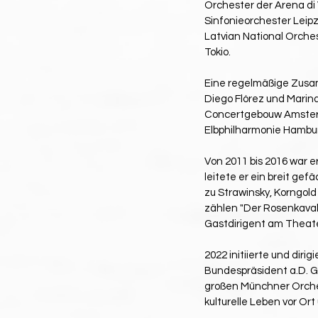
Orchester der Arena di
Sinfonieorchester Lei
Latvian National Orche
Tokio.
Eine regelmäßige Zusam
Diego Flórez und Marina
Concertgebouw Amsterda
Elbphilharmonie Hambu
Von 2011 bis 2016 war e
leitete er ein breit ge
zu Strawinsky, Korngold
zählen "Der Rosenkavali
Gastdirigent am Theater
2022 initiierte und dir
Bundespräsident a.D. Ga
großen Münchner Orches
kulturelle Leben vor Ort