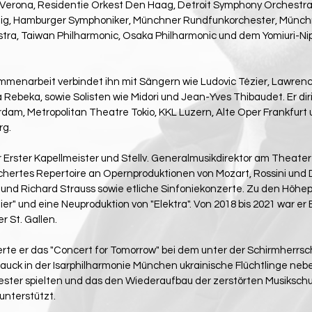
 Verona, Residentie Orkest Den Haag, Detroit Symphony Orchestr
pzig, Hamburger Symphoniker, Münchner Rundfunkorchester, Münch
stra, Taiwan Philharmonic, Osaka Philharmonic und dem Yomiuri-N
menarbeit verbindet ihn mit Sängern wie Ludovic Tézier, Lawren
 Rebeka, sowie Solisten wie Midori und Jean-Yves Thibaudet. Er diri
m, Metropolitan Theatre Tokio, KKL Luzern, Alte Oper Frankfurt u
rg.
r Erster Kapellmeister und Stellv. Generalmusikdirektor am Theate
fächertes Repertoire an Opernproduktionen von Mozart, Rossini und D
 und Richard Strauss sowie etliche Sinfoniekonzerte. Zu den Höhe
er" und eine Neuproduktion von "Elektra". Von 2018 bis 2021 war er 
 St. Gallen.
igierte er das "Concert for Tomorrow" bei dem unter der Schirmherrs
uck in der Isarphilharmonie München ukrainische Flüchtlinge nebe
ter spielten und das den Wiederaufbau der zerstörten Musikschu
 unterstützt.