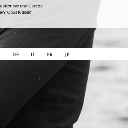
 Castronovo und George
en "Opus Klassik"
DE
IT
FR
JP