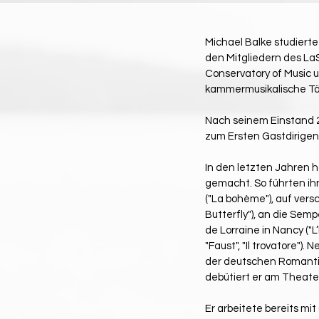
Michael Balke studiert
den Mitgliedern des La
Conservatory of Music 
kammermusikalische Täti
Nach seinem Einstand 2
zum Ersten Gastdirigen
In den letzten Jahren h
gemacht. So führten ih
("La bohème"), auf ver
Butterfly"), an die Semp
de Lorraine in Nancy ("L
"Faust", "Il trovatore")
der deutschen Romantik
debütiert er am Theater
Er arbeitete bereits m