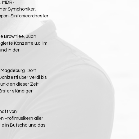
a, MDR-
ner Symphoniker,
ippon-Sinfonieorchester
ce Brownlee, Juan
gierte Konzerte u.a. im
nd in der
r Magdeburg. Dort
onizetti über Verdi bis
punkten dieser Zeit
Erster ständiger
chaft von
n Profimusikern aller
le in Butscha und das