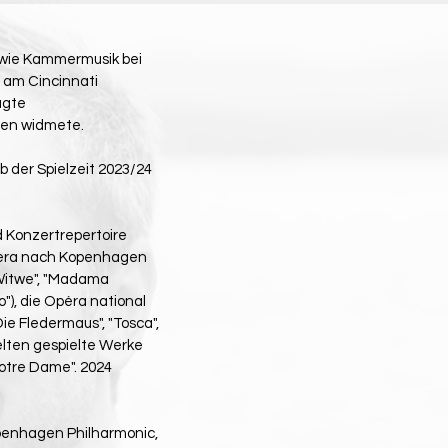
sowie Kammermusik bei
r am Cincinnati
ägte
eren widmete.
 der Spielzeit 2023/24
d Konzertrepertoire
Opera nach Kopenhagen
 Witwe", "Madama
o"), die Opéra national
Die Fledermaus", "Tosca",
selten gespielte Werke
otre Dame". 2024
openhagen Philharmonic,